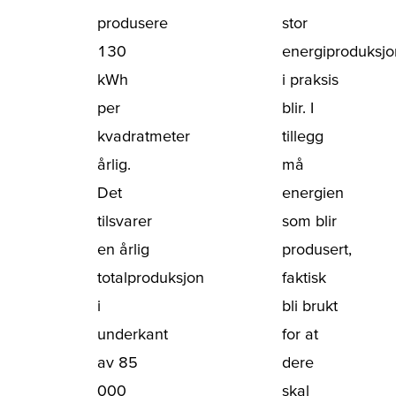
produsere
stor
130
energiproduksj
kWh
i praksis
per
blir. I
kvadratmeter
tillegg
årlig.
må
Det
energien
tilsvarer
som blir
en årlig
produsert,
totalproduksjon
faktisk
i
bli brukt
underkant
for at
av 85
dere
000
skal