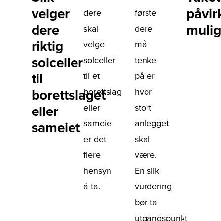
velger
påvir
dere
første
dere
muli
skal
dere
riktig
velge
må
solceller
solceller
tenke
til
til et
på er
borettslag
hvor
borettslaget
eller
stort
eller
sameie
anlegget
sameiet
er det
skal
flere
være.
hensyn
En slik
å ta.
vurdering
bør ta
utgangspunkt