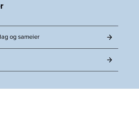
r
slag og sameier