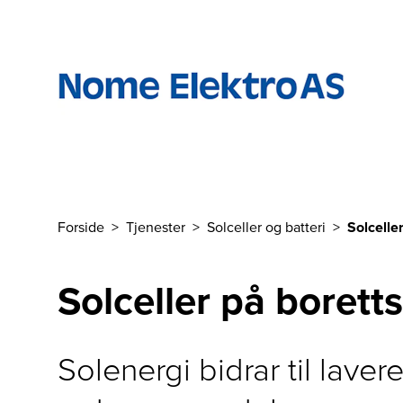
Til hovedinnhold
Forside
Tjenester
Solceller og batteri
Solcelle
Du er her
Solceller på borett
Solenergi bidrar til lave