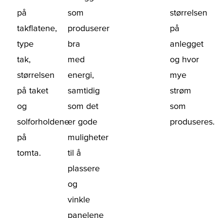
på
som
størrelsen
takflatene,
produserer
på
type
bra
anlegget
tak,
med
og hvor
størrelsen
energi,
mye
på taket
samtidig
strøm
og
som det
som
solforholdene
er gode
produseres.
på
muligheter
tomta.
til å
plassere
og
vinkle
panelene