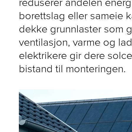
reduserer andelen energi 
borettslag eller sameie k
dekke grunnlaster som går
ventilasjon, varme og lad
elektrikere gir dere solc
bistand til monteringen.