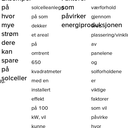
på
som
solcelleanlegg
værforhold
hvor
påvirker
på som
gjennom
mye
energiproduksjonen
dekker
året,
strøm
et areal
plassering/vinkl
dere
på
av
kan
omtrent
panelene
spare
650
og
på
kvadratmeter
solforholdene
solceller
gg,
med en
er
installert
viktige
effekt
faktorer
på 100
som vil
kW, vil
påvirke
kunne
hvor