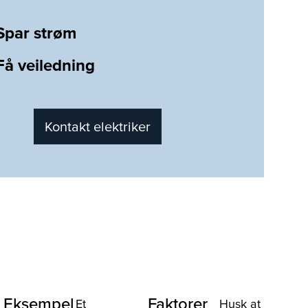
Spar strøm
Få veiledning
Kontakt elektriker
Eksempel
Faktorer
Et
Husk at