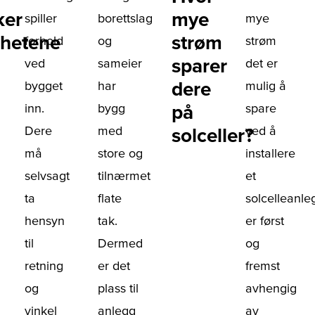
ker
mye
spiller
borettslag
mye
ghetene
strøm
forhold
og
strøm
sparer
ved
sameier
det er
dere
bygget
har
mulig å
inn.
bygg
på
spare
Dere
med
ved å
solceller?
må
store og
installere
selvsagt
tilnærmet
et
ta
flate
solcelleanle
hensyn
tak.
er først
til
Dermed
og
retning
er det
fremst
og
plass til
avhengig
vinkel
anlegg
av