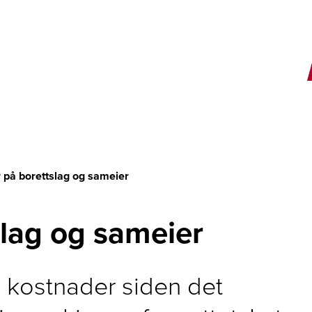
E
r på borettslag og sameier
slag og sameier
re kostnader siden det