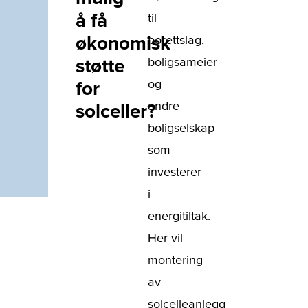
å få
til
økonomisk
borettslag,
støtte
boligsameier
og
for
andre
solceller?
boligselskap
som
investerer
i
energitiltak.
Her vil
montering
av
solcelleanlegg