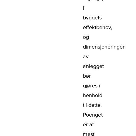
i
byggets
effektbehov,
og
dimensjoneringen
av
anlegget
bør
gjøres i
henhold
til dette.
Poenget
er at
mest