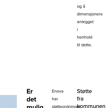
og å
dimensjonere
anlegget
i
henhold
til dette.
Er
Støtte
Enova
det
fra
har
kommunen
mulig
støtteordninger