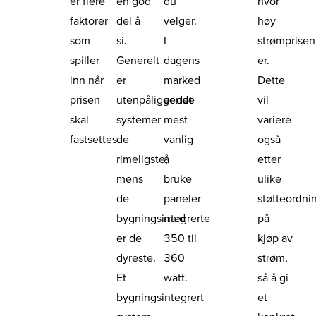
er flere
en god
du
hvor
faktorer
del å
velger.
høy
som
si.
I
strømprisen
spiller
Generelt
dagens
er.
inn når
er
marked
Dette
prisen
utenpåliggende
er det
vil
skal
systemer
mest
variere
fastsettes.
de
vanlig
også
rimeligste,
å
etter
mens
bruke
ulike
de
paneler
støtteordni
bygningsintegrerte
med
på
er de
350 til
kjøp av
dyreste.
360
strøm,
Et
watt.
så å gi
bygningsintegrert
et