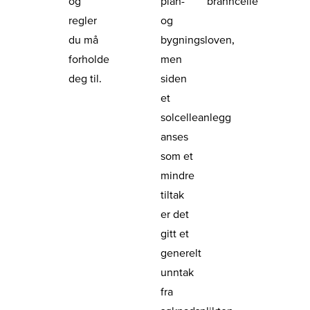
og
plan-
branncelle
regler
og
du må
bygningsloven,
forholde
men
deg til.
siden
et
solcelleanlegg
anses
som et
mindre
tiltak
er det
gitt et
generelt
unntak
fra