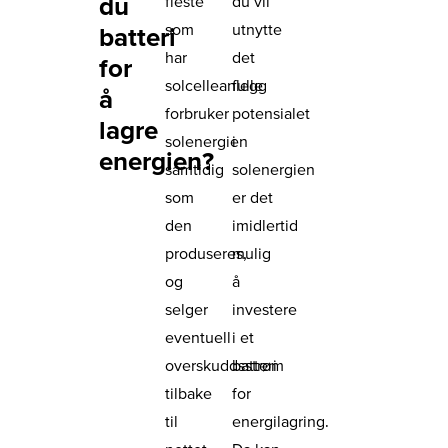
du
fleste
du vil
som
utnytte
batteri
har
det
for
solcelleanlegg
fulle
å
forbruker
potensialet
lagre
solenergien
i
energien?
samtidig
solenergien
som
er det
den
imidlertid
produseres,
mulig
og
å
selger
investere
eventuell
i et
overskuddsstrøm
batteri
tilbake
for
til
energilagring.