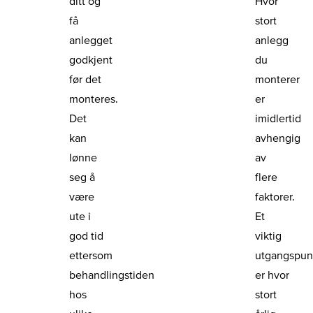
ditt og
Hvor
få
stort
anlegget
anlegg
godkjent
du
før det
monterer
monteres.
er
Det
imidlertid
kan
avhengig
lønne
av
seg å
flere
være
faktorer.
ute i
Et
god tid
viktig
ettersom
utgangspun
behandlingstiden
er hvor
hos
stort