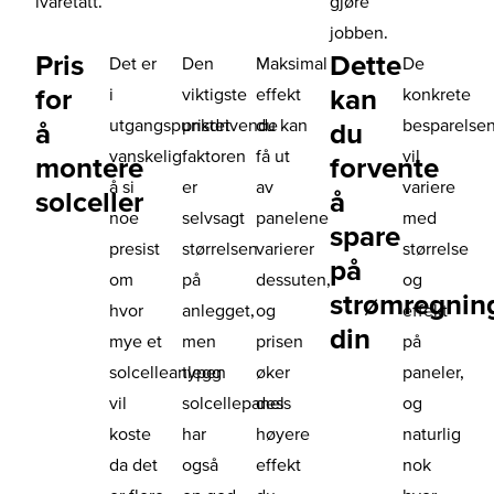
ivaretatt.
gjøre
jobben.
Pris
Dette
Det er
Den
Maksimal
De
for
kan
i
viktigste
effekt
konkrete
utgangspunktet
prisdrivende
du kan
besparelse
å
du
vanskelig
faktoren
få ut
vil
montere
forvente
å si
er
av
variere
solceller
å
noe
selvsagt
panelene
med
spare
presist
størrelsen
varierer
størrelse
på
om
på
dessuten,
og
strømregnin
hvor
anlegget,
og
effekt
din
mye et
men
prisen
på
solcelleanlegg
typen
øker
paneler,
vil
solcellepanel
dess
og
koste
har
høyere
naturlig
da det
også
effekt
nok