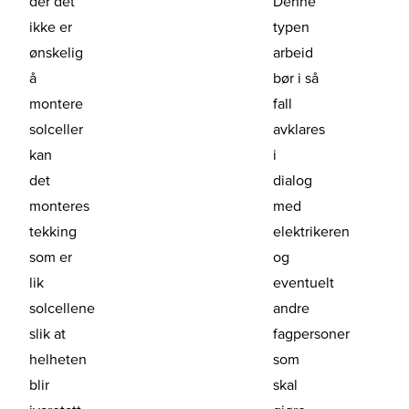
der det
Denne
ikke er
typen
ønskelig
arbeid
å
bør i så
montere
fall
solceller
avklares
kan
i
det
dialog
monteres
med
tekking
elektrikeren
som er
og
lik
eventuelt
solcellene
andre
slik at
fagpersoner
helheten
som
blir
skal