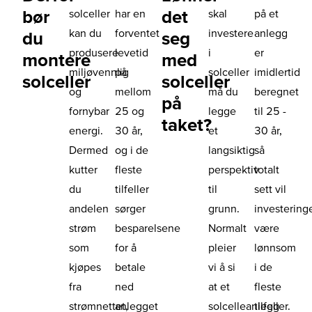
bør
det
solceller
har en
skal
på et
kan du
forventet
investere
anlegg
du
seg
produsere
levetid
i
er
montere
med
miljøvennlig
på
solceller
imidlertid
solceller
solceller
og
mellom
må du
beregnet
på
fornybar
25 og
legge
til 25 -
taket?
energi.
30 år,
et
30 år,
Dermed
og i de
langsiktig
så
kutter
fleste
perspektiv
totalt
du
tilfeller
til
sett vil
andelen
sørger
grunn.
investering
strøm
besparelsene
Normalt
være
som
for å
pleier
lønnsom
kjøpes
betale
vi å si
i de
fra
ned
at et
fleste
strømnettet,
anlegget
solcelleanlegg
tilfeller.