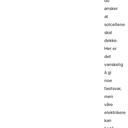
du
ønsker
at
solcellene
skal
dekke.
Her er
det
vanskelig
å gi
noe
fasitsvar,
men
våre
elektrikere
kan