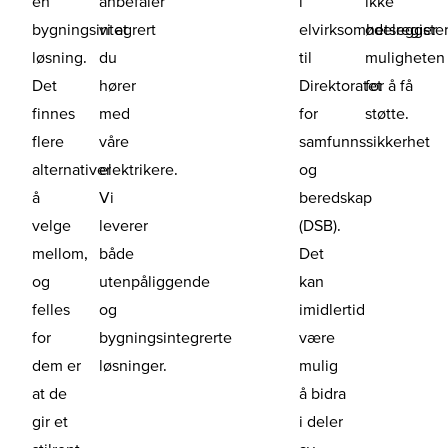
en
anbefaler
i
ikke
bygningsintegrert
vi at
elvirksomhetsregiste
ødelegger
løsning.
du
til
muligheten
Det
hører
Direktoratet
for å få
finnes
med
for
støtte.
flere
våre
samfunnssikkerhet
alternativer
elektrikere.
og
å
Vi
beredskap
velge
leverer
(DSB).
mellom,
både
Det
og
utenpåliggende
kan
felles
og
imidlertid
for
bygningsintegrerte
være
dem er
løsninger.
mulig
at de
å bidra
gir et
i deler