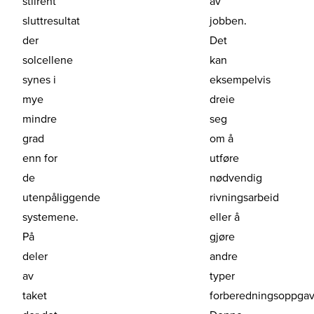
stilrent
av
sluttresultat
jobben.
der
Det
solcellene
kan
synes i
eksempelvis
mye
dreie
mindre
seg
grad
om å
enn for
utføre
de
nødvendig
utenpåliggende
rivningsarbeid
systemene.
eller å
På
gjøre
deler
andre
av
typer
taket
forberedningsoppgav