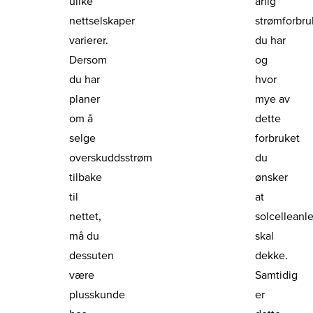
ulike
årlig
nettselskaper
strømforbru
varierer.
du har
Dersom
og
du har
hvor
planer
mye av
om å
dette
selge
forbruket
overskuddsstrøm
du
tilbake
ønsker
til
at
nettet,
solcelleanl
må du
skal
dessuten
dekke.
være
Samtidig
plusskunde
er