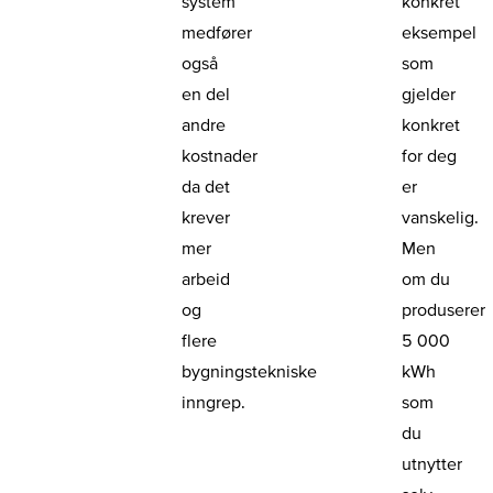
system
konkret
medfører
eksempel
også
som
en del
gjelder
andre
konkret
kostnader
for deg
da det
er
krever
vanskelig.
mer
Men
arbeid
om du
og
produserer
flere
5 000
bygningstekniske
kWh
inngrep.
som
du
utnytter