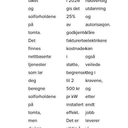
taket
i 2026
nødvendig
og
gis det
utdanning
solforholdene
25%
og
på
av
autorisasjon.
tomta.
godkjente
Våre
Det
fakturerte
elektrikere
finnes
kostnader
kan
nettbaserte
i
også
tjenester
støtte,
veilede
som lar
begrenset
deg i
deg
til 2
kravene,
beregne
500 kr
og
solforholdene
pr kW
etter
på
installert
endt
tomta,
effekt.
jobb
men
Det er
leverer