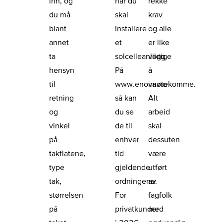
inn, og
når du
rekke
du må
skal
krav
blant
installere
og alle
annet
et
er like
ta
solcelleanlegg.
viktige
hensyn
På
å
til
www.enova.no
imøtekomme.
retning
så kan
Alt
og
du se
arbeid
vinkel
de til
skal
på
enhver
dessuten
takflatene,
tid
være
type
gjeldende
utført
tak,
ordningene.
av
størrelsen
For
fagfolk
på
privatkunder
med