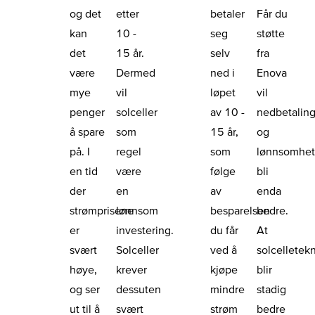
og det
etter
betaler
Får du
kan
10 -
seg
støtte
det
15 år.
selv
fra
være
Dermed
ned i
Enova
mye
vil
løpet
vil
penger
solceller
av 10 -
nedbetaling
å spare
som
15 år,
og
på. I
regel
som
lønnsomhe
en tid
være
følge
bli
der
en
av
enda
strømprisene
lønnsom
besparelsen
bedre.
er
investering.
du får
At
svært
Solceller
ved å
solcelletek
høye,
krever
kjøpe
blir
og ser
dessuten
mindre
stadig
ut til å
svært
strøm
bedre