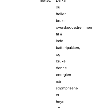
nettet.
Da kan
du
heller
bruke
overskuddsstrømmen
til å
lade
batteripakken,
og
bruke
denne
energien
når
strømprisene
er
høye