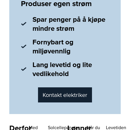
Produser egen strøm
Spar penger på å kjøpe
mindre strøm
Fornybart og
miljøvennlig
Lang levetid og lite
vedlikehold
Kontakt elektriker
Derfor
Lønner
Med
Solcellepaneler
Når du
Levetiden