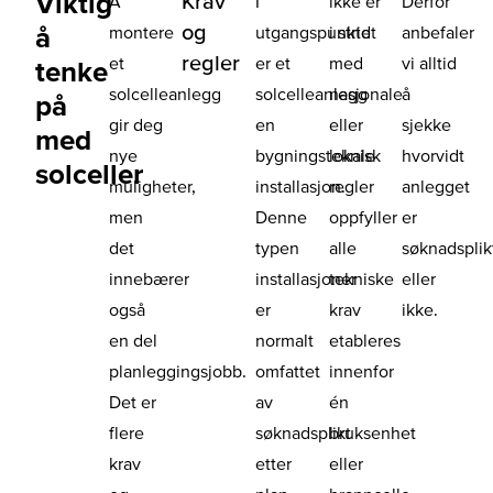
Viktig
Krav
Å
I
ikke er
Derfor
og
å
montere
utgangspunktet
i strid
anbefaler
regler
et
er et
med
vi alltid
tenke
solcelleanlegg
solcelleanlegg
nasjonale
å
på
gir deg
en
eller
sjekke
med
nye
bygningsteknisk
lokale
hvorvidt
solceller
muligheter,
installasjon.
regler
anlegget
men
Denne
oppfyller
er
det
typen
alle
søknadsplik
innebærer
installasjoner
tekniske
eller
også
er
krav
ikke.
en del
normalt
etableres
planleggingsjobb.
omfattet
innenfor
Det er
av
én
flere
søknadsplikt
bruksenhet
krav
etter
eller