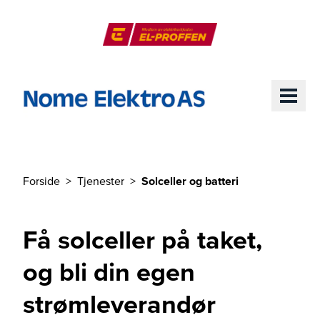
Til hovedinnhold
El-Proffen
ME
Forside
Tjenester
Solceller og batteri
Du er her
Få solceller på taket,
og bli din egen
strømleverandør