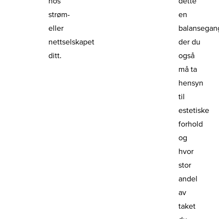
hos
dette
strøm-
en
eller
balansegan
nettselskapet
der du
ditt.
også
må ta
hensyn
til
estetiske
forhold
og
hvor
stor
andel
av
taket