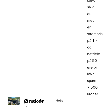
selv,
så vil
du
med
en
strømpris
på 1 kr
og
nettleie
på 50
øre pr
kWh
spare
7 500
kroner.
Ønsker
De
Hvis