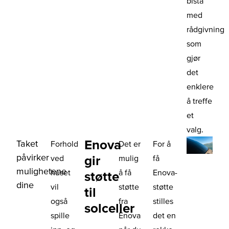
bistå
med
rådgivning
som
gjør
det
enklere
å treffe
et
valg.
Enova
Taket
Forhold
Det er
For å
påvirker
gir
ved
mulig
få
mulighetene
huset
å få
Enova-
støtte
dine
vil
støtte
støtte
til
også
fra
stilles
solceller
spille
Enova
det en