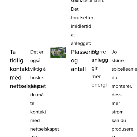
søknadsplikten.
Det
forutsetter
imidlertid
at
anlegget:
Ta
Plassering
Større
Det er
Jo
anlegg
tidlig
og
også
større
gir
kontakt
antall
viktig å
solcelleanl
mer
med
huske
du
energi
nettselskapet
på at
monterer,
du må
dess
ta
mer
kontakt
strøm
med
kan du
nettselskapet
produsere.