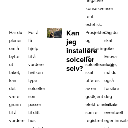
negative
konsekvenser
rent
estetisk.
Kan
Har du
For å
Prosjektering
Om du
jeg
planer
få
og
skal
om å
hjelp
montering
søke
installere
bytte
til å
av
Enova-
solceller
ut
vurdere
solcelleanlegg
støtte,
selv?
taket,
hvilken
skal
må du
kan
type
utføres
også
det
solceller
av en
forsikre
være
som
godkjent
deg
grunn
passer
elektroinstallatør
om at
til å
til ditt
som er
eventuell
vurdere
hus,
registrert
egeninnsat