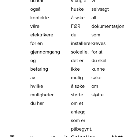
du kan
viktig å
vi
også
huske
selvsagt
kontakte
å søke
all
våre
FØR
dokumentasjon
elektrikere
du
som
for en
installerer
kreves
gjennomgang
solcelle,
for at
og
det er
du skal
befaring
ikke
kunne
av
mulig
søke
hvilke
å søke
om
muligheter
støtte
støtte.
du har.
om et
anlegg
som er
påbegynt.