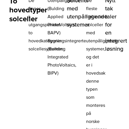
To
Solceller
Nytt
De
Utenpåliggende
De
med
tak
hovedtyper
finnes
(Bulding
fleste
utenpåliggende
taler
i
Applied
forbinder
solceller
systemer
for
utgangspunktet
PhotoVoltaics,
solceller
en
to
BAPV)
med
integrert
hovedkategorier
Bygningsintegrerte
utenpåliggende
løsning
solcellesystemer:
(Building
systemer,
Integrated
og det
PhotoVoltaics,
er i
BIPV)
hovedsak
denne
typen
som
monteres
på
norske