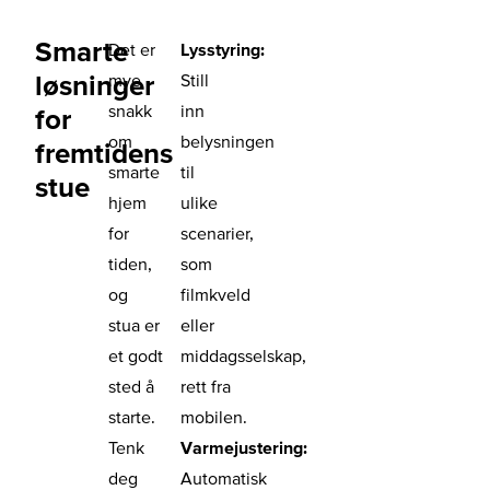
Smarte
Det er
Lysstyring:
løsninger
mye
Still
snakk
inn
for
om
belysningen
fremtidens
smarte
til
stue
hjem
ulike
for
scenarier,
tiden,
som
og
filmkveld
stua er
eller
et godt
middagsselskap,
sted å
rett fra
starte.
mobilen.
Tenk
Varmejustering:
deg
Automatisk