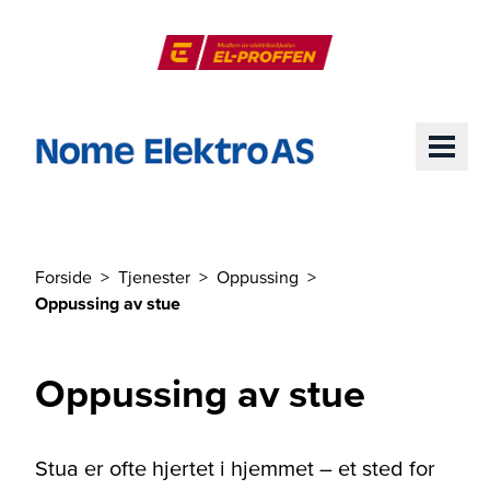
Til hovedinnhold
El-Proffen
ME
Forside
Tjenester
Oppussing
Du er her
Oppussing av stue
Oppussing av stue
Stua er ofte hjertet i hjemmet – et sted for