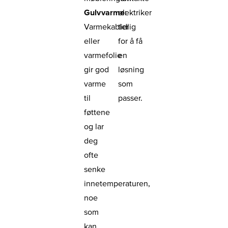
Gulvvarme
elektriker
:
Varmekabler
tidlig
eller
for å få
varmefolie
en
gir god
løsning
varme
som
til
passer.
føttene
og lar
deg
ofte
senke
innetemperaturen,
noe
som
kan