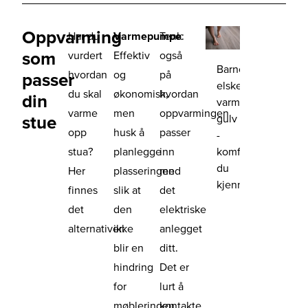
Oppvarming
Har du
Varmepumpe
Tenk
:
som
vurdert
Effektiv
også
Barneføtter
hvordan
og
på
passer
elsker
du skal
økonomisk,
hvordan
din
varme
varme
men
oppvarmingen
gulv
stue
opp
husk å
passer
-
komforten
stua?
planlegge
inn
du
Her
plasseringen
med
kjenner.
finnes
slik at
det
det
den
elektriske
alternativer:
ikke
anlegget
blir en
ditt.
hindring
Det er
for
lurt å
møbleringen.
kontakte