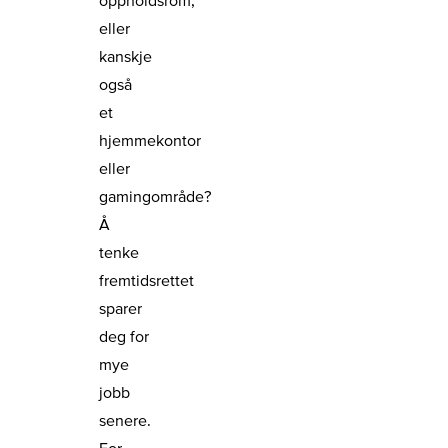
eller
kanskje
også
et
hjemmekontor
eller
gamingområde?
Å
tenke
fremtidsrettet
sparer
deg for
mye
jobb
senere.
For