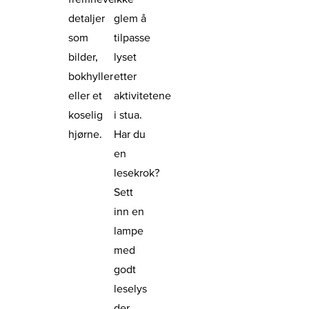
detaljer
glem å
som
tilpasse
bilder,
lyset
bokhyller
etter
eller et
aktivitetene
koselig
i stua.
hjørne.
Har du
en
lesekrok?
Sett
inn en
lampe
med
godt
leselys
der.