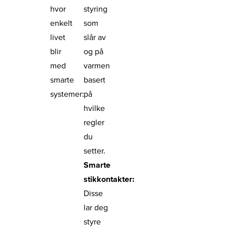
hvor
styring
enkelt
som
livet
slår av
blir
og på
med
varmen
smarte
basert
systemer:
på
hvilke
regler
du
setter.
Smarte
stikkontakter:
Disse
lar deg
styre