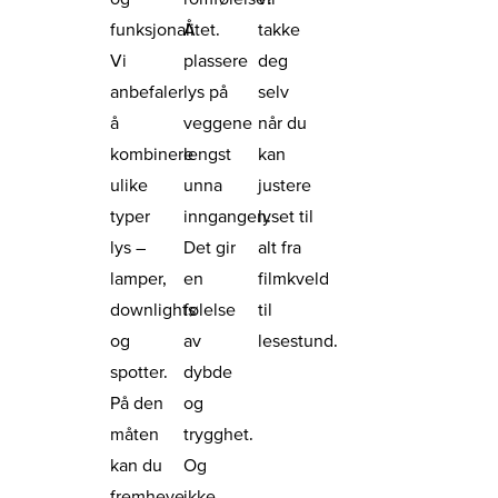
funksjonalitet.
Å
takke
Vi
plassere
deg
anbefaler
lys på
selv
å
veggene
når du
kombinere
lengst
kan
ulike
unna
justere
typer
inngangen.
lyset til
lys –
Det gir
alt fra
lamper,
en
filmkveld
downlights
følelse
til
og
av
lesestund.
spotter.
dybde
På den
og
måten
trygghet.
kan du
Og
fremheve
ikke