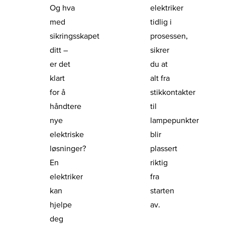
Og hva
elektriker
med
tidlig i
sikringsskapet
prosessen,
ditt –
sikrer
er det
du at
klart
alt fra
for å
stikkontakter
håndtere
til
nye
lampepunkter
elektriske
blir
løsninger?
plassert
En
riktig
elektriker
fra
kan
starten
hjelpe
av.
deg