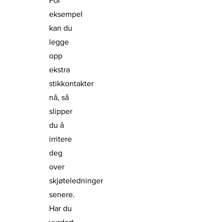
eksempel
kan du
legge
opp
ekstra
stikkontakter
nå, så
slipper
du å
irritere
deg
over
skjøteledninger
senere.
Har du
vurdert