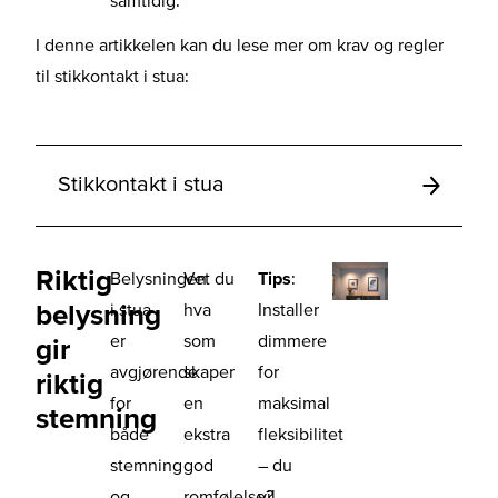
I denne artikkelen kan du lese mer om krav og regler
til stikkontakt i stua:
Stikkontakt i stua
Riktig
Belysningen
Vet du
Tips
:
belysning
i stua
hva
Installer
er
som
dimmere
gir
avgjørende
skaper
for
riktig
for
en
maksimal
stemning
både
ekstra
fleksibilitet
stemning
god
– du
og
romfølelse?
vil