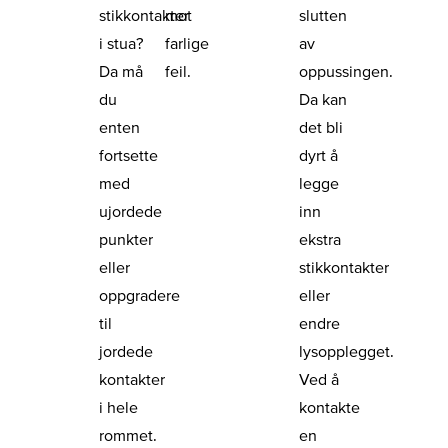
stikkontakter
mot
slutten
i stua?
farlige
av
Da må
feil.
oppussingen.
du
Da kan
enten
det bli
fortsette
dyrt å
med
legge
ujordede
inn
punkter
ekstra
eller
stikkontakter
oppgradere
eller
til
endre
jordede
lysopplegget.
kontakter
Ved å
i hele
kontakte
rommet.
en