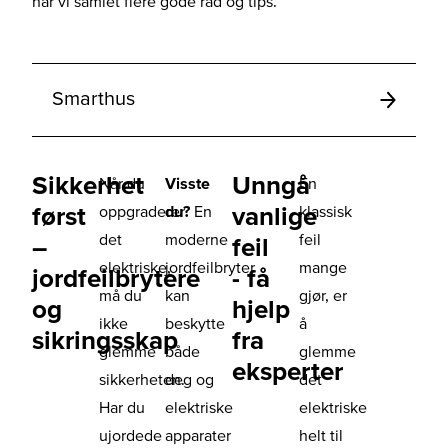
har vi samlet flere gode råd og tips.
Smarthus
Sikkerhet
Unngå
Når du
Visste
En
først
vanlige
oppgraderer
du?
En
klassisk
det
moderne
feil
–
feil
elektriske,
jordfeilbryter
mange
jordfeilbrytere
- få
må du
kan
gjør, er
og
hjelp
ikke
beskytte
å
sikringsskap
fra
glemme
både
glemme
eksperter
sikkerheten.
deg og
det
Har du
elektriske
elektriske
ujordede
apparater
helt til