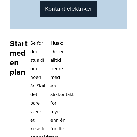
Kontakt elektriker
Start
Se for
Husk
:
med
deg
Det er
stua di
alltid
en
om
bedre
plan
noen
med
år. Skal
én
det
stikkontakt
bare
for
være
mye
et
enn én
koselig
for lite!
oppholdsrom,