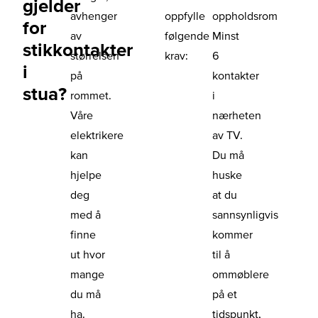
gjelder
avhenger
oppfylle
oppholdsrom
for
av
følgende
Minst
stikkontakter
størrelsen
krav:
6
i
på
kontakter
stua?
rommet.
i
Våre
nærheten
elektrikere
av TV.
kan
Du må
hjelpe
huske
deg
at du
med å
sannsynligvis
finne
kommer
ut hvor
til å
mange
ommøblere
du må
på et
ha.
tidspunkt,