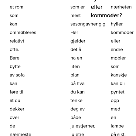
eller
et rom
som er
nærheten
kommoder?
som
mest
av
kan
sesongavhengig.
hyller,
ommøbleres
Her
kommoder
relativt
gjelder
eller
ofte.
det å
andre
Bare
ha en
møbler
bytte
liten
som
av sofa
plan
kanskje
kan
på hva
kan bli
føre til
du kan
pyntet
at du
tenke
opp
dekker
deg av
med
over
både
en
de
julestjerner,
lampe
nærmeste
juletre
på sikt.