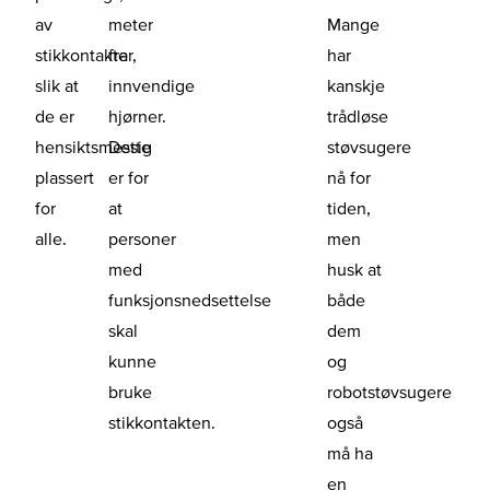
av
meter
Mange
stikkontakter,
fra
har
slik at
innvendige
kanskje
de er
hjørner.
trådløse
hensiktsmessig
Dette
støvsugere
plassert
er for
nå for
for
at
tiden,
alle.
personer
men
med
husk at
funksjonsnedsettelse
både
skal
dem
kunne
og
bruke
robotstøvsugere
stikkontakten.
også
må ha
en