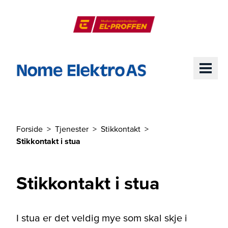
Til hovedinnhold
El-Proffen
ME
Forside
Tjenester
Stikkontakt
Du er her
Stikkontakt i stua
Stikkontakt i stua
I stua er det veldig mye som skal skje i