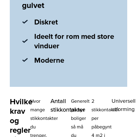
gulvet
Diskret
Ideelt for rom med store
vinduer
Moderne
Hvilke
Antall
Universell
Hvor
Generelt
2
utforming
stikkontakter
krav
mange
på nye
stikkontakter
stikkontakter
boliger
per
og
du
så må
påbegynt
regler
trenger,
du
4 m2 i