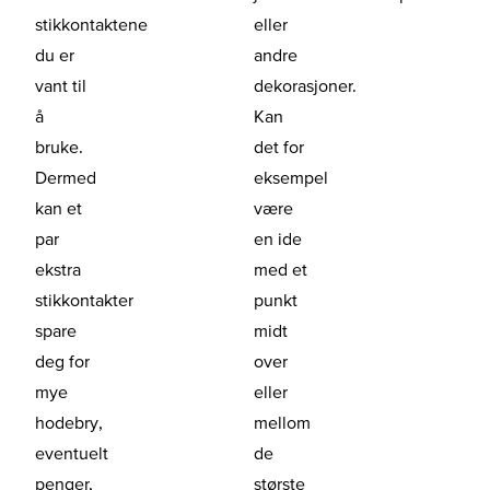
stikkontaktene
eller
du er
andre
vant til
dekorasjoner.
å
Kan
bruke.
det for
Dermed
eksempel
kan et
være
par
en ide
ekstra
med et
stikkontakter
punkt
spare
midt
deg for
over
mye
eller
hodebry,
mellom
eventuelt
de
penger,
største