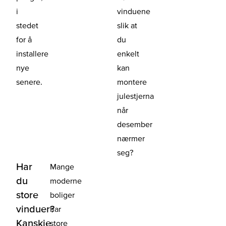
i
vinduene
stedet
slik at
for å
du
installere
enkelt
nye
kan
senere.
montere
julestjerna
når
desember
nærmer
seg?
Har
Mange
du
moderne
store
boliger
vinduer?
har
Kanskje
store