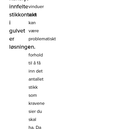
innfelte
vinduer
stikkontakt
som
i
kan
gulvet
være
er
problematiskt
løsningen.
i
forhold
til å få
inn det
antallet
stikk
som
kravene
sier du
skal
ha. Da