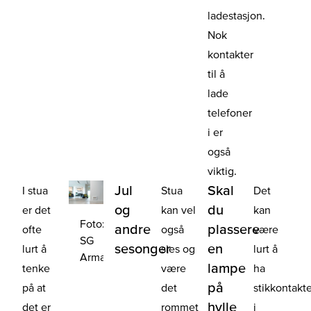
ladestasjon.
Nok
kontakter
til å
lade
telefoner
i er
også
viktig.
Jul
Skal
I stua
Stua
Det
og
du
er det
kan vel
kan
Foto:
andre
plassere
ofte
også
være
SG
sesonger
en
lurt å
sies og
lurt å
Armaturen
lampe
tenke
være
ha
på
på at
det
stikkontakt
hylle
det er
rommet
i