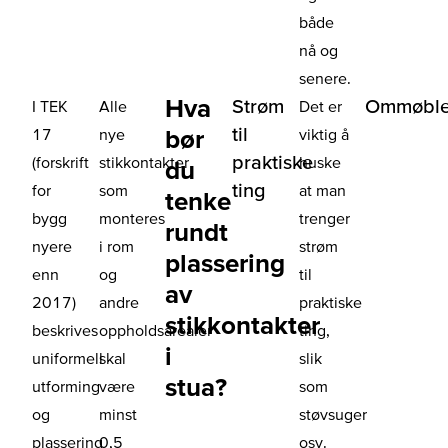
både
nå og
senere.
Hva
Strøm
Ommøble
I TEK
Alle
Det er
til
bør
17
nye
viktig å
praktiske
(forskrift
stikkontakter
huske
du
ting
for
som
at man
tenke
bygg
monteres
trenger
rundt
nyere
i rom
strøm
plassering
enn
og
til
av
2017)
andre
praktiske
stikkontakter
beskrives
oppholdsarealer
ting,
i
uniformell
skal
slik
stua?
utforming
være
som
og
minst
støvsuger
plassering
0,5
osv.