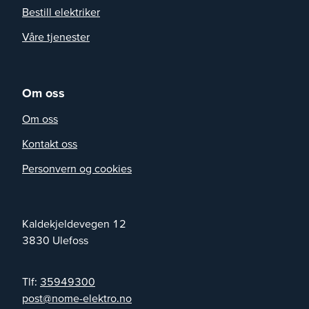
Bestill elektriker
Våre tjenester
Om oss
Om oss
Kontakt oss
Personvern og cookies
Kaldekjeldevegen 12
3830
Ulefoss
Tlf:
35949300
on.ortkele-emon@tsop