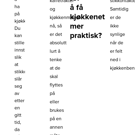
kaffetrakter
stikkontakte
å få
ha
og
Samtidig
på
kjøkkenet
kjøkkenmaskin
er de
kjøkkenet.
mer
nå, så
ikke
Du
praktisk?
er det
synlige
kan
stille
absolutt
når de
innstillingene
lurt å
er felt
slik
tenke
ned i
at
at de
kjøkkenben
stikkontakten
skal
slår
flyttes
seg
av
på
etter
eller
en
brukes
gitt
på en
tid,
annen
da