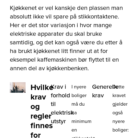
Kjøkkenet er vel kanskje den plassen man
absolutt ikke vil spare på stikkontaktene.
Her er det stor variasjon i hvor mange
elektriske apparater du skal bruke
samtidig, og det kan også være du etter å
ha brukt kjøkkenet litt finner ut at for
eksempel kaffemaskinen bør flyttet til en
annen del av kjøkkenbenken.
Hvilke
Krav i
Generelle
I nyere
Dette
forhold
krav
krav
boliger
kravet
til
må du
gjelder
og
elektrisk
ha
også
regler
utstyr
minimum
nyere
finnes
en
boliger:
for