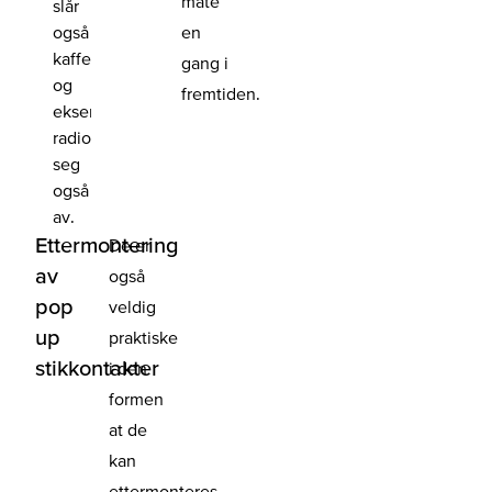
måte
slår
også
en
kaffetrakter
gang i
og
fremtiden.
eksempelvis
radioen
seg
også
av.
Ettermontering
De er
av
også
pop
veldig
up
praktiske
stikkontakter
i den
formen
at de
kan
ettermonteres