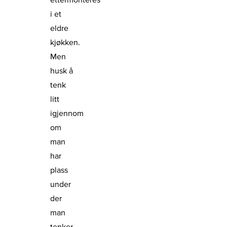
i et
eldre
kjøkken.
Men
husk å
tenk
litt
igjennom
om
man
har
plass
under
der
man
tenker