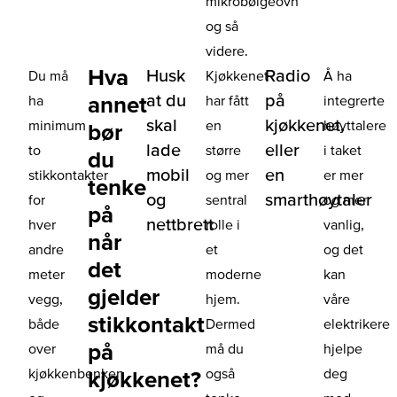
mikrobølgeovn
og så
videre.
Hva
Husk
Radio
Du må
Kjøkkenet
Å ha
at du
på
annet
ha
har fått
integrerte
skal
kjøkkenet,
minimum
en
høyttalere
bør
lade
eller
to
større
i taket
du
mobil
en
stikkontakter
og mer
er mer
tenke
og
smarthøytaler
for
sentral
og mer
på
nettbrett
hver
rolle i
vanlig,
når
andre
et
og det
det
meter
moderne
kan
gjelder
vegg,
hjem.
våre
stikkontakt
både
Dermed
elektrikere
på
over
må du
hjelpe
kjøkkenbenken
også
deg
kjøkkenet?