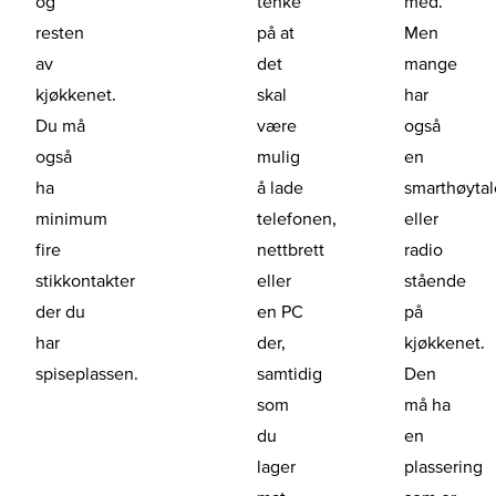
og
tenke
med.
resten
på at
Men
av
det
mange
kjøkkenet.
skal
har
Du må
være
også
også
mulig
en
ha
å lade
smarthøytal
minimum
telefonen,
eller
fire
nettbrett
radio
stikkontakter
eller
stående
der du
en PC
på
har
der,
kjøkkenet.
spiseplassen.
samtidig
Den
som
må ha
du
en
lager
plassering