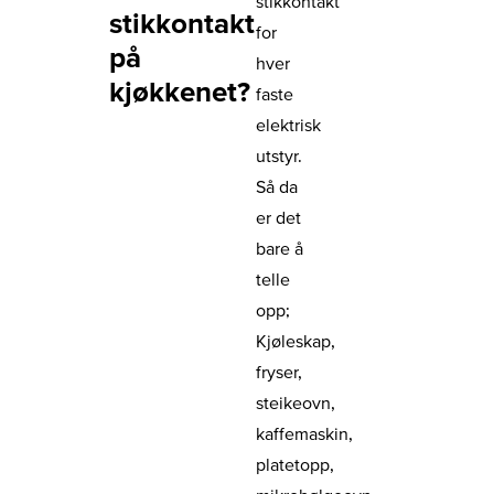
stikkontakt
stikkontakt
for
på
hver
kjøkkenet?
faste
elektrisk
utstyr.
Så da
er det
bare å
telle
opp;
Kjøleskap,
fryser,
steikeovn,
kaffemaskin,
platetopp,