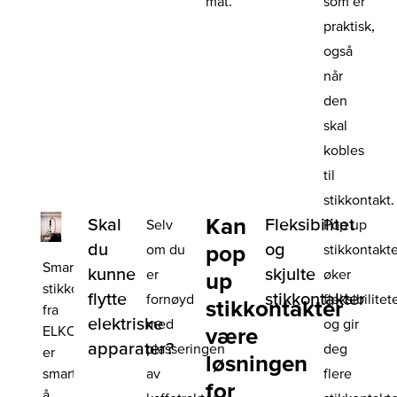
mat.
som er
praktisk,
også
når
den
skal
kobles
til
stikkontakt.
Kan
Skal
Fleksibilitet
Selv
Pop up
du
og
pop
om du
stikkontakt
Smart
kunne
skjulte
er
øker
up
stikkontakt
flytte
stikkontakter
fornøyd
fleksibilitet
stikkontakter
fra
elektriske
med
og gir
ELKO
være
apparater?
plasseringen
deg
er
løsningen
smart
av
flere
for
å