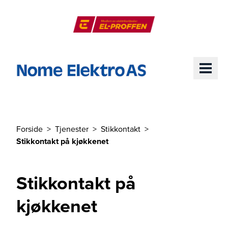
Til hovedinnhold
El-Proffen
ME
Forside
Tjenester
Stikkontakt
Du er her
Stikkontakt på kjøkkenet
Stikkontakt på
kjøkkenet