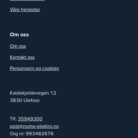
Våre tjenester
Om oss
Om oss
Kontakt oss
Personvern og cookies
Kaldekjeldevegen 12
3830
Ulefoss
Tlf:
35949300
on.ortkele-emon@tsop
Org nr:
993482676