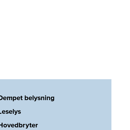
Dempet belysning
Leselys
Hovedbryter