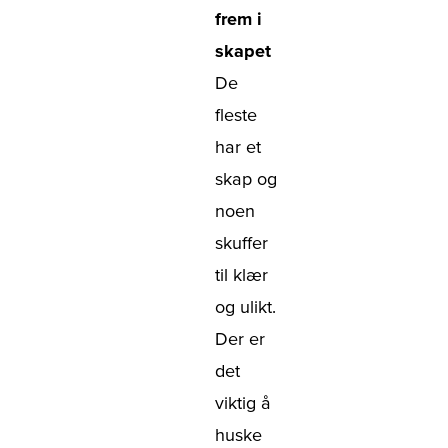
frem i
skapet
De
fleste
har et
skap og
noen
skuffer
til klær
og ulikt.
Der er
det
viktig å
huske