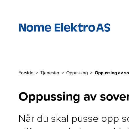
Til hovedinnhold
Forside
Tjenester
Oppussing
Oppussing av s
Du er her
Oppussing av sov
Når du skal pusse opp s