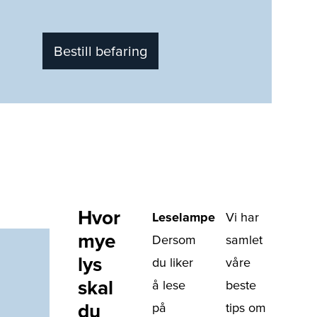
Bestill befaring
Hvor
Leselampe
Vi har
mye
Dersom
samlet
lys
du liker
våre
skal
å lese
beste
du
på
tips om