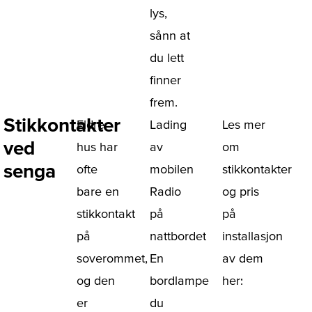
lys,
sånn at
du lett
finner
frem.
Stikkontakter
Eldre
Lading
Les mer
ved
hus har
av
om
senga
ofte
mobilen
stikkontakter
bare en
Radio
og pris
stikkontakt
på
på
på
nattbordet
installasjon
soverommet,
En
av dem
og den
bordlampe
her:
er
du