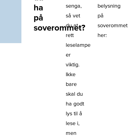
ha
senga,
belysning
så vet
på
på
du at
soverommet
soverommet?
rett
her:
leselampe
er
viktig.
Ikke
bare
skal du
ha godt
lys til å
lese i,
men