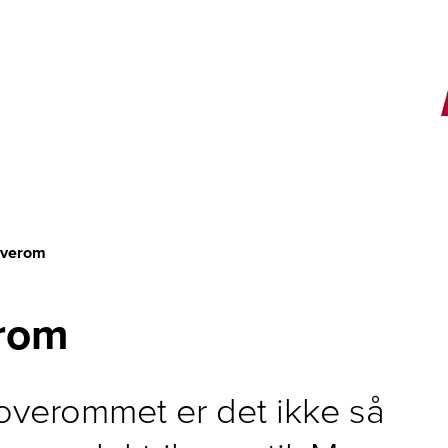
E
overom
erom
overommet er det ikke så