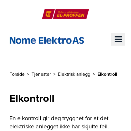
Til hovedinnhold
El-Proffen
ME
Forside
Tjenester
Elektrisk anlegg
Elkontroll
Du er her
Elkontroll
En elkontroll gir deg trygghet for at det
elektriske anlegget ikke har skjulte feil.