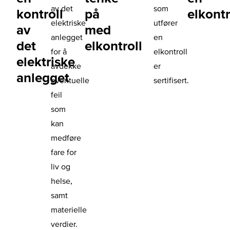
av det
som
kontroll
på
elkontr
elektriske
utfører
av
med
anlegget
en
det
elkontroll
for å
elkontroll
elektriske
avdekke
er
anlegget
eventuelle
sertifisert.
feil
som
kan
medføre
fare for
liv og
helse,
samt
materielle
verdier.