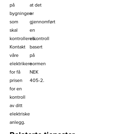
på
at det
bygningen
er
som
gjennomført
skal
en
kontrolleres.
elkontroll
Kontakt
basert
våre
på
elektrikere
normen
for få
NEK
prisen
405-2.
for en
kontroll
av ditt
elektriske
anlegg.