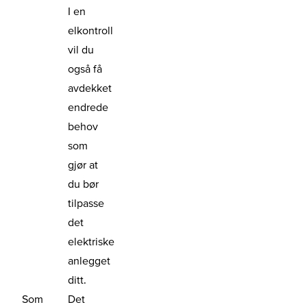
I en
elkontroll
vil du
også få
avdekket
endrede
behov
som
gjør at
du bør
tilpasse
det
elektriske
anlegget
ditt.
Som
Det