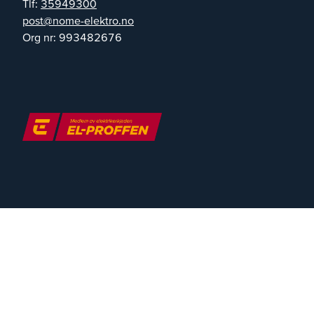
Tlf:
35949300
on.ortkele-emon@tsop
Org nr:
993482676